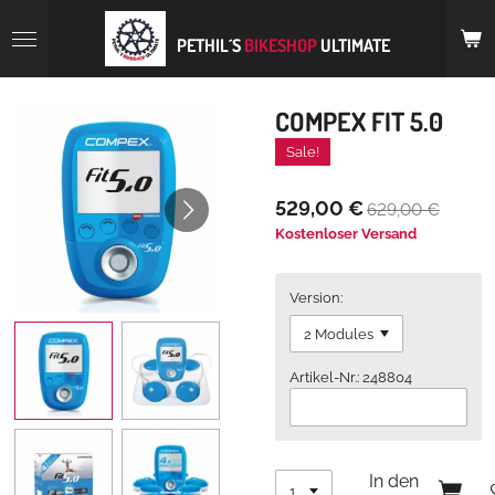
Zum
Hauptinhalt
PETHIL´S
BIKESHOP
ULTIMATE
springen
COMPEX FIT 5.0
Sale!
529,00 €
629,00 €
Kostenloser Versand
Version:
Artikel-Nr.: 248804
In den