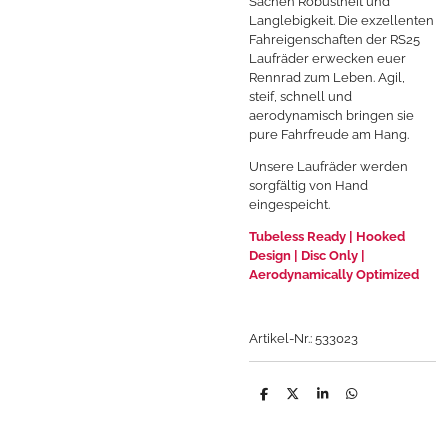
Sachen Robustheit und
Langlebigkeit. Die exzellenten
Fahreigenschaften der RS25
Laufräder erwecken euer
Rennrad zum Leben. Agil,
steif, schnell und
aerodynamisch bringen sie
pure Fahrfreude am Hang.
Unsere Laufräder werden
sorgfältig von Hand
eingespeicht.
Tubeless Ready | Hooked
Design | Disc Only |
Aerodynamically Optimized
Artikel-Nr.: 533023
T
T
T
T
e
e
e
e
i
i
i
i
l
l
l
l