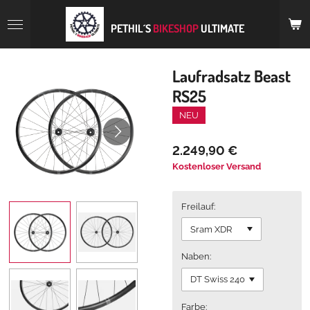
Zum
Hauptinhalt
PETHIL´S
BIKESHOP
ULTIMATE
springen
Laufradsatz Beast
RS25
NEU
2.249,90 €
Kostenloser Versand
Freilauf:
Naben:
Farbe: