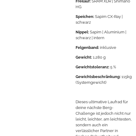
Freilauf:
SRAM XDR | Shimano
HG
Speichen:
Sapim CX-Ray |
schwarz
Nippel:
Sapim | Aluminium |
schwarz | intern
Felgenband:
inklusive
Gewicht:
1.280 g
Gewichtstoleranz:
5 %
Gewichtsbeschränkung:
115kg
(Systemgewicht)
Dieses ultimative Laufrad für
deine nächste Berg-
Challenge ist jedoch nicht nur
leicht, leichter, am leichtesten,
sondern auch ein
verlässlicher Partner in