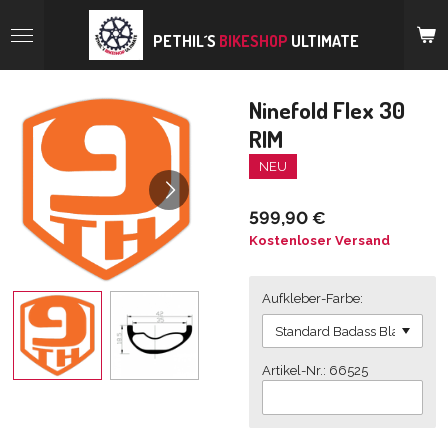
Zum
Hauptinhalt
PETHIL´S
BIKESHOP
ULTIMATE
springen
Ninefold Flex 30
RIM
NEU
599,90 €
Kostenloser Versand
Aufkleber-Farbe:
Artikel-Nr.: 66525