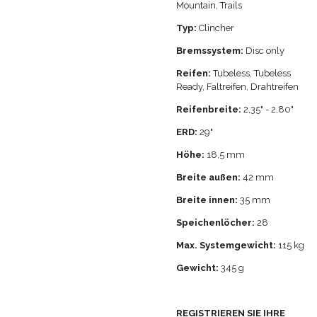
Mountain, Trails
Typ:
Clincher
Bremssystem:
Disc only
Reifen:
Tubeless, Tubeless
Ready, Faltreifen, Drahtreifen
Reifenbreite:
2,35" - 2,80"
ERD:
29"
Höhe:
18,5
mm
Breite außen:
42
mm
Breite innen:
35
mm
Speichenlöcher:
28
Max. Systemgewicht:
115 kg
Gewicht:
345
g
REGISTRIEREN SIE IHRE