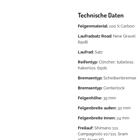
Technische Daten
Felgenmaterial:
100 % Carbon
Laufradsatz Road:
New Gravel
650B
Laufrad:
Satz
Reifentyp:
Clincher; tubeless,
hakenlos, 650b
Bremsentyp:
Scheibenbremse
Bremsentyp:
Centerlock
Felgenhöhe:
35 mm
Felgenbreite außen:
30 mm
Felgenbreite innen:
24 mm
Freilauf:
Shimano 11s,
Campagnolo 10/11s, Sram
XDR, Sram XD