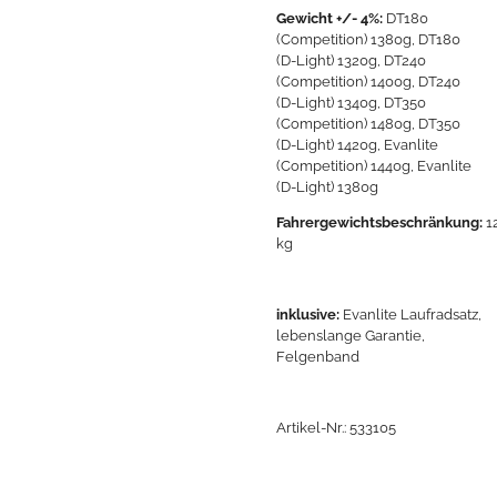
Gewicht +/- 4%:
DT180
(Competition) 1380g, DT180
(D-Light) 1320g, DT240
(Competition) 1400g, DT240
(D-Light) 1340g, DT350
(Competition) 1480g, DT350
(D-Light) 1420g, Evanlite
(Competition) 1440g, Evanlite
(D-Light) 1380g
Fahrergewichtsbeschränkung:
1
kg
inklusive:
Evanlite Laufradsatz,
lebenslange Garantie,
Felgenband
Artikel-Nr.: 533105