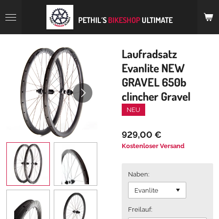
Zum
Hauptinhalt
PETHIL´S
BIKESHOP
ULTIMATE
springen
Laufradsatz
Evanlite NEW
GRAVEL 650b
clincher Gravel
NEU
929,00 €
Kostenloser Versand
Naben:
Freilauf: