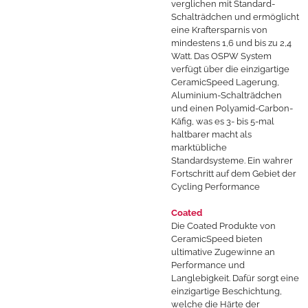
verglichen mit Standard-
Schalträdchen und ermöglicht
eine Kraftersparnis von
mindestens 1,6 und bis zu 2,4
Watt. Das OSPW System
verfügt über die einzigartige
CeramicSpeed Lagerung,
Aluminium-Schalträdchen
und einen Polyamid-Carbon-
Käfig, was es 3- bis 5-mal
haltbarer macht als
marktübliche
Standardsysteme. Ein wahrer
Fortschritt auf dem Gebiet der
Cycling Performance
Coated
Die Coated Produkte von
CeramicSpeed bieten
ultimative Zugewinne an
Performance und
Langlebigkeit. Dafür sorgt eine
einzigartige Beschichtung,
welche die Härte der