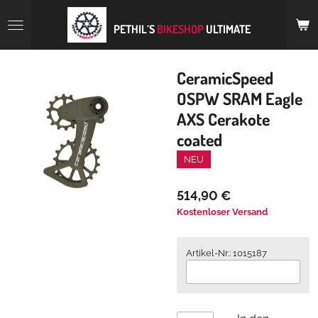
Zum
Hauptinhalt
PETHIL´S
BIKESHOP
ULTIMATE
springen
CeramicSpeed
OSPW SRAM Eagle
AXS Cerakote
coated
NEU
514,90 €
Kostenloser Versand
Artikel-Nr.: 1015187