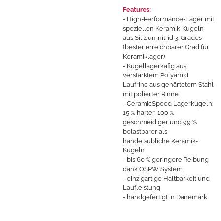
Features:
- High-Performance-Lager mit
speziellen Keramik-Kugeln
aus Siliziumnitrid 3. Grades
(bester erreichbarer Grad für
Keramiklager)
- Kugellagerkäfig aus
verstärktem Polyamid,
Laufring aus gehärtetem Stahl
mit polierter Rinne
- CeramicSpeed Lagerkugeln:
15 % härter, 100 %
geschmeidiger und 99 %
belastbarer als
handelsübliche Keramik-
Kugeln
- bis 60 % geringere Reibung
dank OSPW System
- einzigartige Haltbarkeit und
Laufleistung
- handgefertigt in Dänemark