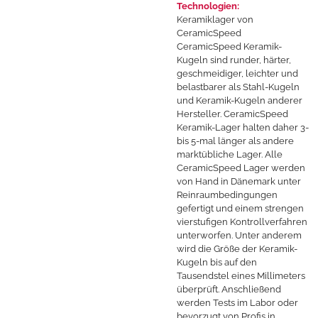
Technologien:
Keramiklager von
CeramicSpeed
CeramicSpeed Keramik-
Kugeln sind runder, härter,
geschmeidiger, leichter und
belastbarer als Stahl-Kugeln
und Keramik-Kugeln anderer
Hersteller. CeramicSpeed
Keramik-Lager halten daher 3-
bis 5-mal länger als andere
marktübliche Lager. Alle
CeramicSpeed Lager werden
von Hand in Dänemark unter
Reinraumbedingungen
gefertigt und einem strengen
vierstufigen Kontrollverfahren
unterworfen. Unter anderem
wird die Größe der Keramik-
Kugeln bis auf den
Tausendstel eines Millimeters
überprüft. Anschließend
werden Tests im Labor oder
bevorzugt von Profis in