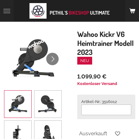
Zum
Hauptinhalt
PETHIL´S
BIKESHOP
ULTIMATE
springen
Wahoo Kickr V6
Heimtrainer Modell
2023
NEU
1.099,90 €
Kostenloser Versand
Artikel-Nr.: 3516012
Ausverkauft