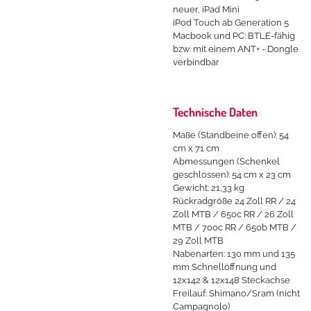
neuer, iPad Mini
iPod Touch ab Generation 5
Macbook und PC: BTLE-fähig
bzw. mit einem ANT+ - Dongle
verbindbar
Technische Daten
Maße (Standbeine offen): 54
cm x 71 cm
Abmessungen (Schenkel
geschlossen): 54 cm x 23 cm
Gewicht: 21,33 kg
Rückradgröße 24 Zoll RR / 24
Zoll MTB / 650c RR / 26 Zoll
MTB / 700c RR / 650b MTB /
29 Zoll MTB
Nabenarten: 130 mm und 135
mm Schnellöffnung und
12x142 & 12x148 Steckachse
Freilauf: Shimano/Sram (nicht
Campagnolo)