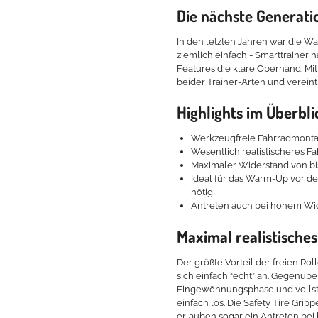
Die nächste Generatio
In den letzten Jahren war die 
ziemlich einfach - Smarttrainer
Features die klare Oberhand. M
beider Trainer-Arten und vereint
Highlights im Überbli
Werkzeugfreie Fahrradmont
Wesentlich realistischeres F
Maximaler Widerstand von bi
Ideal für das Warm-Up vor 
nötig
Antreten auch bei hohem Wi
Maximal realistische
Der größte Vorteil der freien Roll
sich einfach “echt” an. Gegenüb
Eingewöhnungsphase und vollste 
einfach los. Die Safety Tire Grip
erlauben sogar ein Antreten bei 