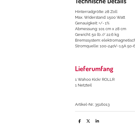
Technische Details
Hinterradgröße: 28 Zoll
Max. Widerstand: 1500 Watt
Genauigkeit: +/- 1%
Abmessung: 101 cm x 28 cm
Gewicht: 50 lb // 22.6 kg
Bremssystem: elektromagnetisc
Stromquelle: 100-240V~1.5A 50-
Lieferumfang
1 Wahoo Kickr ROLLR
1 Netzteil
Artikel-Nr.: 3516013
T
T
T
e
e
e
i
i
i
l
l
l