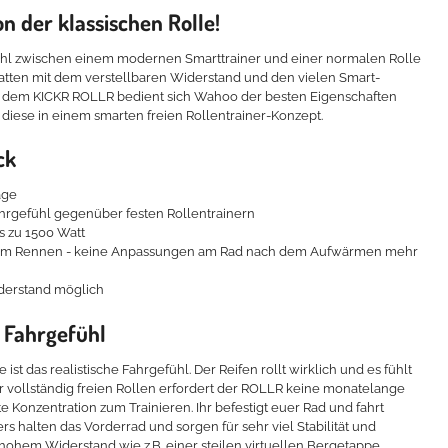
n der klassischen Rolle!
Wahl zwischen einem modernen Smarttrainer und einer normalen Rolle
 hatten mit dem verstellbaren Widerstand und den vielen Smart-
it dem KICKR ROLLR bedient sich Wahoo der besten Eigenschaften
 diese in einem smarten freien Rollentrainer-Konzept.
ck
age
ahrgefühl gegenüber festen Rollentrainern
s zu 1500 Watt
dem Rennen - keine Anpassungen am Rad nach dem Aufwärmen mehr
derstand möglich
s Fahrgefühl
e ist das realistische Fahrgefühl. Der Reifen rollt wirklich und es fühlt
er vollständig freien Rollen erfordert der ROLLR keine monatelange
Konzentration zum Trainieren. Ihr befestigt euer Rad und fahrt
pers halten das Vorderrad und sorgen für sehr viel Stabilität und
hohem Widerstand wie z.B. einer steilen virtuellen Bergetappe.