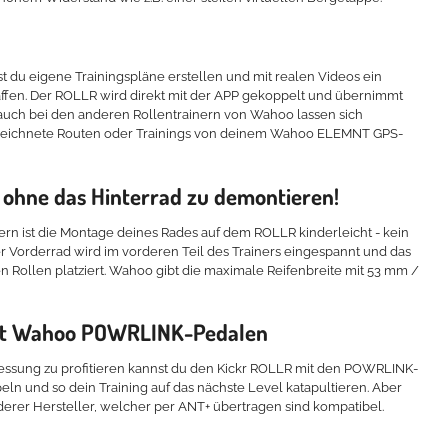
du eigene Trainingspläne erstellen und mit realen Videos ein
haffen. Der ROLLR wird direkt mit der APP gekoppelt und übernimmt
 auch bei den anderen Rollentrainern von Wahoo lassen sich
ezeichnete Routen oder Trainings von deinem Wahoo ELEMNT GPS-
 ohne das Hinterrad zu demontieren!
n ist die Montage deines Rades auf dem ROLLR kinderleicht - kein
er Vorderrad wird im vorderen Teil des Trainers eingespannt und das
n Rollen platziert. Wahoo gibt die maximale Reifenbreite mit 53 mm /
it Wahoo POWRLINK-Pedalen
ssung zu profitieren kannst du den Kickr ROLLR mit den POWRLINK-
peln und so dein Training auf das nächste Level katapultieren. Aber
rer Hersteller, welcher per ANT+ übertragen sind kompatibel.