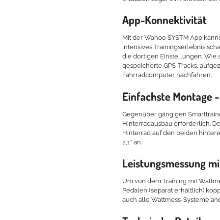
App-Konnektivität
Mit der Wahoo SYSTM App kannst 
intensives Trainingserlebnis sc
die dortigen Einstellungen. Wie
gespeicherte GPS-Tracks, aufg
Fahrradcomputer nachfahren.
Einfachste Montage -
Gegenüber gängigen Smarttrainer
Hinterradausbau erforderlich. D
Hinterrad auf den beiden hintere
2,1” an.
Leistungsmessung m
Um von dem Training mit Wattme
Pedalen (separat erhältlich) kop
auch alle Wattmess-Systeme ande