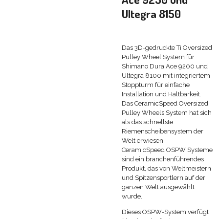
Ultegra 8150
Das 3D-gedruckte Ti Oversized
Pulley Wheel System für
Shimano Dura Ace 9200 und
Ultegra 8100 mit integriertem
Stoppturm für einfache
Installation und Haltbarkeit.
Das CeramicSpeed Oversized
Pulley Wheels System hat sich
als das schnellste
Riemenscheibensystem der
Welt erwiesen.
CeramicSpeed OSPW Systeme
sind ein branchenführendes
Produkt, das von Weltmeistern
und Spitzensportlern auf der
ganzen Welt ausgewählt
wurde.
Dieses OSPW-System verfügt