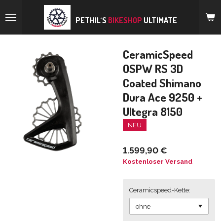
Zum
Hauptinhalt
PETHIL´S
BIKESHOP
ULTIMATE
springen
CeramicSpeed
OSPW RS 3D
Coated Shimano
Dura Ace 9250 +
Ultegra 8150
NEU
1.599,90 €
Kostenloser Versand
Ceramicspeed-Kette: