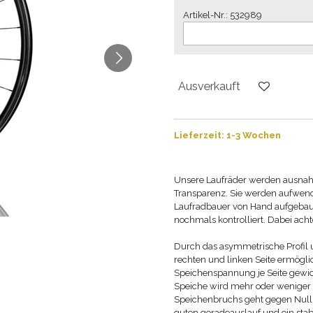
Artikel-Nr.: 532989
Ausverkauft
Lieferzeit: 1-3 Wochen
Unsere Laufräder werden ausnahms
Transparenz. Sie werden aufwendi
Laufradbauer von Hand aufgebaut.
nochmals kontrolliert. Dabei ac
Durch das asymmetrische Profil 
rechten und linken Seite ermög
Speichenspannung je Seite gewid
Speiche wird mehr oder weniger a
Speichenbruchs geht gegen Null. E
guten geradeauslauf und ein stab