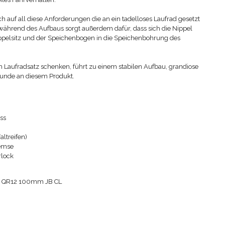
h auf all diese Anforderungen die an ein tadelloses Laufrad gesetzt
hrend des Aufbaus sorgt außerdem dafür, dass sich die Nippel
ippelsitz und der Speichenbogen in die Speichenbohrung des
m Laufradsatz schenken, führt zu einem stabilen Aufbau, grandiose
eunde an diesem Produkt.
ss
altreifen)
remse
lock
h QR12 100mm JB CL