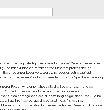
los in Leipzig gefertigt! Dies garantiert kurze Wege und eine hohe
g und mit akribischer Perfektion von unserem professionellen
 Bevor sie unser Lager verlassen, wird jedes einzelne Laufrad
hten wir auf perfekten Rundlauf sowie gleichmäßige Speichenspannung.
unserer Felgen wird eine nahezu gleiche Speichenspannung der
licht. Große Aufmerksamkeit wird auch der homogenen
met. Umso homogener diese ist, desto langlebiger der Aufbau. Keine
ls z.Bsp. ihre Nachbarspeiche belastet – das Risiko eines
benso wichtig ist der Rundlauf eines Laufrades. Dieser sorgt für eine
iles Fahrverhalten.