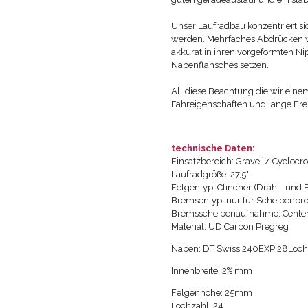
Unser Laufradbau konzentriert sic
werden. Mehrfaches Abdrücken wä
akkurat in ihren vorgeformten N
Nabenflansches setzen.
All diese Beachtung die wir eine
Fahreigenschaften und lange Fr
technische Daten:
Einsatzbereich: Gravel / Cyclocro
Laufradgröße: 27,5"
Felgentyp: Clincher (Draht- und F
Bremsentyp: nur für Scheibenb
Bremsscheibenaufnahme: Center
Material: UD Carbon Pregreg
Naben: DT Swiss 240EXP 28Loc
Innenbreite: 2% mm
Felgenhöhe: 25mm
Lochzahl: 24