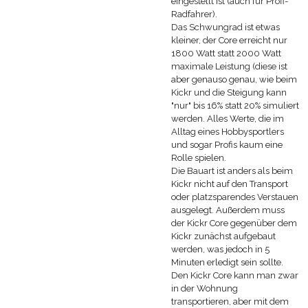
eingestellt ist (auch für Profi-
Radfahrer).
Das Schwungrad ist etwas
kleiner, der Core erreicht nur
1800 Watt statt 2000 Watt
maximale Leistung (diese ist
aber genauso genau, wie beim
Kickr und die Steigung kann
"nur" bis 16% statt 20% simuliert
werden. Alles Werte, die im
Alltag eines Hobbysportlers
und sogar Profis kaum eine
Rolle spielen.
Die Bauart ist anders als beim
Kickr nicht auf den Transport
oder platzsparendes Verstauen
ausgelegt. Außerdem muss
der Kickr Core gegenüber dem
Kickr zunächst aufgebaut
werden, was jedoch in 5
Minuten erledigt sein sollte.
Den Kickr Core kann man zwar
in der Wohnung
transportieren, aber mit dem