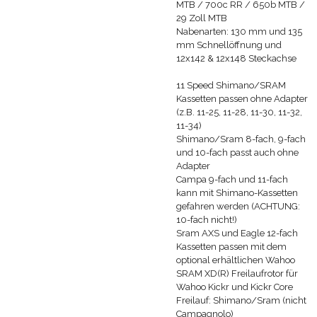
MTB / 700c RR / 650b MTB /
29 Zoll MTB
Nabenarten: 130 mm und 135
mm Schnellöffnung und
12x142 & 12x148 Steckachse
11 Speed Shimano/SRAM
Kassetten passen ohne Adapter
(z.B. 11-25, 11-28, 11-30, 11-32,
11-34)
Shimano/Sram 8-fach, 9-fach
und 10-fach passt auch ohne
Adapter
Campa 9-fach und 11-fach
kann mit Shimano-Kassetten
gefahren werden (ACHTUNG:
10-fach nicht!)
Sram AXS und Eagle 12-fach
Kassetten passen mit dem
optional erhältlichen Wahoo
SRAM XD(R) Freilaufrotor für
Wahoo Kickr und Kickr Core
Freilauf: Shimano/Sram (nicht
Campagnolo)