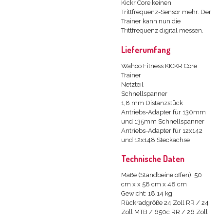
Kickr Core keinen
Trittfrequenz-Sensor mehr. Der
Trainer kann nun die
Trittfrequenz digital messen.
Lieferumfang
Wahoo Fitness KICKR Core
Trainer
Netzteil
Schnellspanner
1,8 mm Distanzstück
Antriebs-Adapter für 130mm
und 135mm Schnellspanner
Antriebs-Adapter für 12x142
und 12x148 Steckachse
Technische Daten
Maße (Standbeine offen): 50
cm x x 58 cm x 48 cm
Gewicht: 18,14 kg
Rückradgröße 24 Zoll RR / 24
Zoll MTB / 650c RR / 26 Zoll