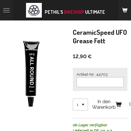
Zum
Hauptinhalt
PETHIL´S
BIKESHOP
ULTIMATE
springen
CeramicSpeed UFO
Grease Fett
12,90 €
Artikel-Nr.: 44703
In den
Warenkorb
ab Lager verfügbar
Lieferzeit in DE: ca. 1-2