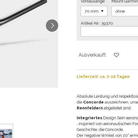
Vorbaulänge:
Mount Garmin
Artikel-Nr.: 39370
Ausverkauft
Lieferzeit: ca. 7-10 Tagen
Absolute Leistung und respektlose
die
Concorde
auszeichnen,
unse
Rennfeldern
abgeleitet sind.
Integriertes
Design Sein aeron
, inspiriert von aeronautischen F
Geschichte, die Concorde.
Der negative Winkel von 20° ermö