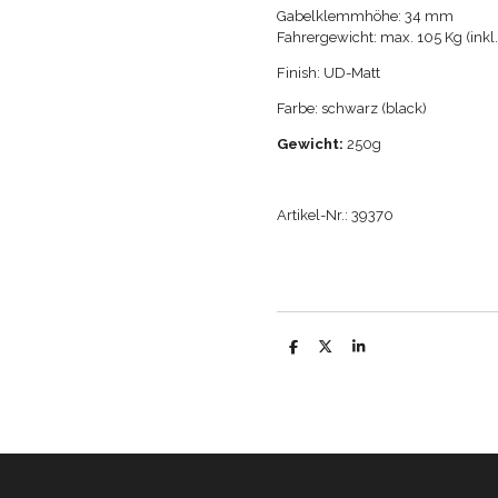
Gabelklemmhöhe: 34 mm
Fahrergewicht: max. 105 Kg (inkl
Finish: UD-Matt
Farbe: schwarz (black)
Gewicht:
250
g
Artikel-Nr.: 39370
T
T
T
e
e
e
i
i
i
l
l
l
e
e
e
n
n
n