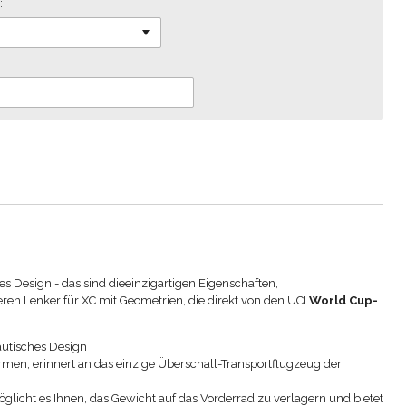
:
s Design - das sind die
einzigartigen Eigenschaften,
ren Lenker für XC mit Geometrien, die direkt von den UCI
World Cup-
autisches Design
ormen, erinnert an das einzige Überschall-Transportflugzeug der
glicht es Ihnen, das Gewicht auf das Vorderrad zu verlagern und bietet